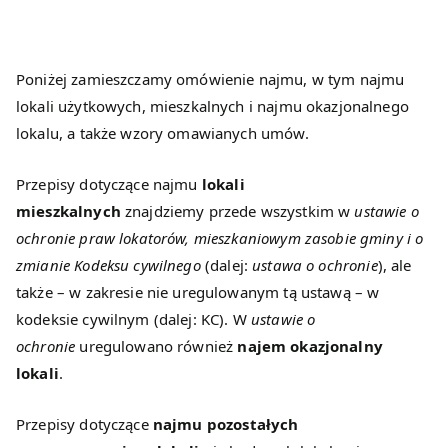
umow
Poniżej zamieszczamy omówienie najmu, w tym najmu
y,
lokali użytkowych, mieszkalnych i najmu okazjonalnego
lokalu, a także wzory omawianych umów.
pozwy
Przepisy dotyczące najmu
lokali
,
mieszkalnych
znajdziemy przede wszystkim w
ustawie o
ochronie praw lokatorów, mieszkaniowym zasobie gminy i o
odwoł
zmianie Kodeksu cywilnego
(dalej:
ustawa o ochronie
), ale
ania,
także – w zakresie nie uregulowanym tą ustawą – w
kodeksie cywilnym (dalej: KC). W
ustawie o
formul
ochronie
uregulowano również
najem okazjonalny
lokali
.
arze.
Przepisy dotyczące
najmu pozostałych