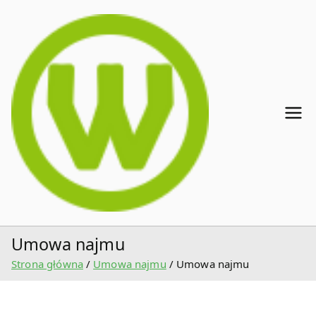
Przejdź
do
treści
Wzory
Wzory
dokumentów,
doku
pism - CV,
umowy, pozwy,
mentó
odwołania,
formularze.
w,
Umowa najmu
Strona główna
Umowa najmu
Umowa najmu
pism –
CV,