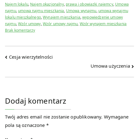
Najem lokalu
,
Najem okazjonalny
,
prawa i obowiązki najemcy
,
Umowa
najmu
,
umowa najmu mieszkania
,
Umowa wynajmu
,
umowa wynajmu
lokalu mieszkalnego
,
Wynajem mieszkania
,
wypowiedzenie umowy
najmu
,
Wzór umowy
,
Wzór umowy najmu
,
Wzór wynajem mieszkania
do
Brak komentarzy
Umowa
najmu
Nawigacja
Cesja wierzytelności
wpisu
Umowa użyczenia
Dodaj komentarz
Twój adres email nie zostanie opublikowany.
Wymagane
pola są oznaczone
*