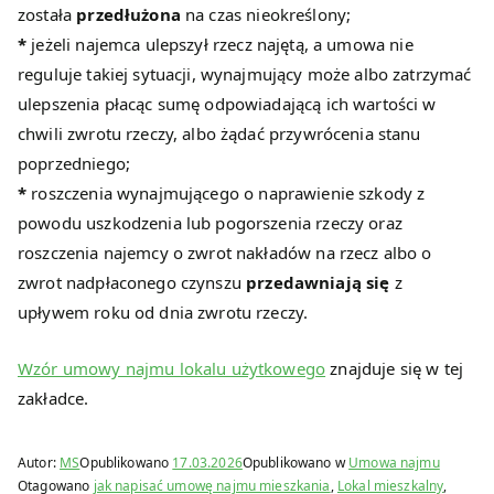
została
przedłużona
na czas nieokreślony;
*
jeżeli najemca ulepszył rzecz najętą, a umowa nie
reguluje takiej sytuacji, wynajmujący może albo zatrzymać
ulepszenia płacąc sumę odpowiadającą ich wartości w
chwili zwrotu rzeczy, albo żądać przywrócenia stanu
poprzedniego;
*
roszczenia wynajmującego o naprawienie szkody z
powodu uszkodzenia lub pogorszenia rzeczy oraz
roszczenia najemcy o zwrot nakładów na rzecz albo o
zwrot nadpłaconego czynszu
przedawniają się
z
upływem roku od dnia zwrotu rzeczy.
Wzór umowy najmu lokalu użytkowego
znajduje się w tej
zakładce.
Autor:
MS
Opublikowano
17.03.2026
Opublikowano w
Umowa najmu
Otagowano
jak napisać umowę najmu mieszkania
,
Lokal mieszkalny
,