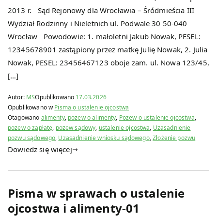
2013 r. Sąd Rejonowy dla Wrocławia – Śródmieścia III
Wydział Rodzinny i Nieletnich ul. Podwale 30 50-040
Wrocław Powodowie: 1. małoletni Jakub Nowak, PESEL:
12345678901 zastąpiony przez matkę Julię Nowak, 2. Julia
Nowak, PESEL: 23456467123 oboje zam. ul. Nowa 123/45,
[…]
Autor:
MS
Opublikowano
17.03.2026
Opublikowano w
Pisma o ustalenie ojcostwa
Otagowano
alimenty
,
pozew o alimenty
,
Pozew o ustalenie ojcostwa
,
pozew o zapłatę
,
pozew sądowy
,
ustalenie ojcostwa
,
Uzasadnienie
pozwu sądowego
,
Uzasadnienie wniosku sądowego
,
Złożenie pozwu
Dowiedz się więcej
Pisma w sprawach o ustalenie
ojcostwa i alimenty-01