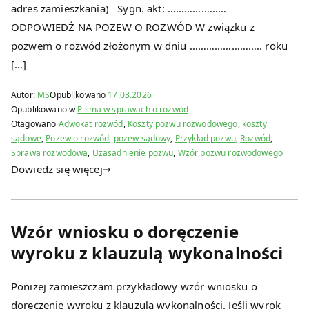
adres zamieszkania) Sygn. akt: …………………
ODPOWIEDŹ NA POZEW O ROZWÓD W związku z
pozwem o rozwód złożonym w dniu …………………….. roku
[…]
Autor:
MS
Opublikowano
17.03.2026
Opublikowano w
Pisma w sprawach o rozwód
Otagowano
Adwokat rozwód
,
Koszty pozwu rozwodowego
,
koszty
sądowe
,
Pozew o rozwód
,
pozew sądowy
,
Przykład pozwu
,
Rozwód
,
Sprawa rozwodowa
,
Uzasadnienie pozwu
,
Wzór pozwu rozwodowego
Dowiedz się więcej
Wzór wniosku o doręczenie
wyroku z klauzulą wykonalności
Poniżej zamieszczam przykładowy wzór wniosku o
doręczenie wyroku z klauzulą wykonalności. Jeśli wyrok