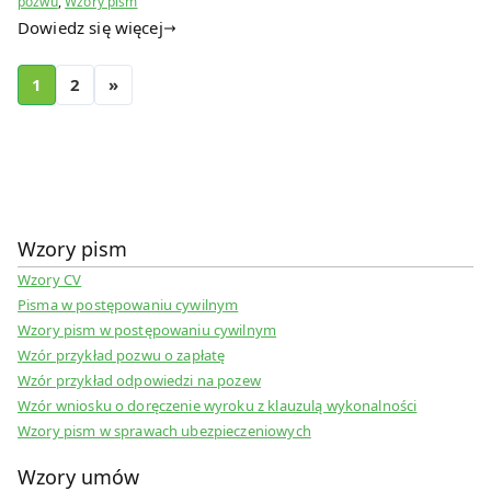
pozwu
,
Wzory pism
Dowiedz się więcej
1
2
»
Wzory pism
Wzory CV
Pisma w postępowaniu cywilnym
Wzory pism w postępowaniu cywilnym
Wzór przykład pozwu o zapłatę
Wzór przykład odpowiedzi na pozew
Wzór wniosku o doręczenie wyroku z klauzulą wykonalności
Wzory pism w sprawach ubezpieczeniowych
Wzory umów