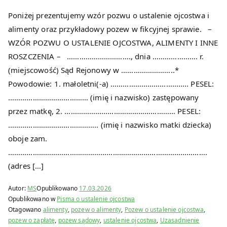
Poniżej prezentujemy wzór pozwu o ustalenie ojcostwa i
alimenty oraz przykładowy pozew w fikcyjnej sprawie. –
WZÓR POZWU O USTALENIE OJCOSTWA, ALIMENTY I INNE
ROSZCZENIA – …………………………., dnia …………………. r.
(miejscowość) Sąd Rejonowy w ……………………..*
Powodowie: 1. małoletni(-a) ……………………………….. PESEL:
………………………………… (imię i nazwisko) zastępowany
przez matkę, 2. ……………………………………………… PESEL:
…………………………………….. (imię i nazwisko matki dziecka)
oboje zam.
…………………………………………………………………………………….
(adres […]
Autor:
MS
Opublikowano
17.03.2026
Opublikowano w
Pisma o ustalenie ojcostwa
Otagowano
alimenty
,
pozew o alimenty
,
Pozew o ustalenie ojcostwa
,
pozew o zapłatę
,
pozew sądowy
,
ustalenie ojcostwa
,
Uzasadnienie