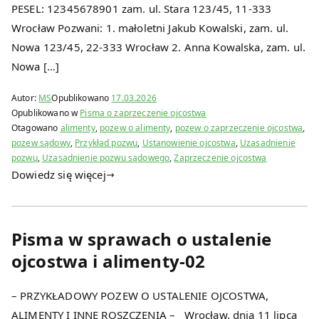
PESEL: 12345678901 zam. ul. Stara 123/45, 11-333
Wrocław Pozwani: 1. małoletni Jakub Kowalski, zam. ul.
Nowa 123/45, 22-333 Wrocław 2. Anna Kowalska, zam. ul.
Nowa […]
Autor:
MS
Opublikowano
17.03.2026
Opublikowano w
Pisma o zaprzeczenie ojcostwa
Otagowano
alimenty
,
pozew o alimenty
,
pozew o zaprzeczenie ojcostwa
,
pozew sądowy
,
Przykład pozwu
,
Ustanowienie ojcostwa
,
Uzasadnienie
pozwu
,
Uzasadnienie pozwu sądowego
,
Zaprzeczenie ojcostwa
Dowiedz się więcej
Pisma w sprawach o ustalenie
ojcostwa i alimenty-02
– PRZYKŁADOWY POZEW O USTALENIE OJCOSTWA,
ALIMENTY I INNE ROSZCZENIA – Wrocław, dnia 11 lipca