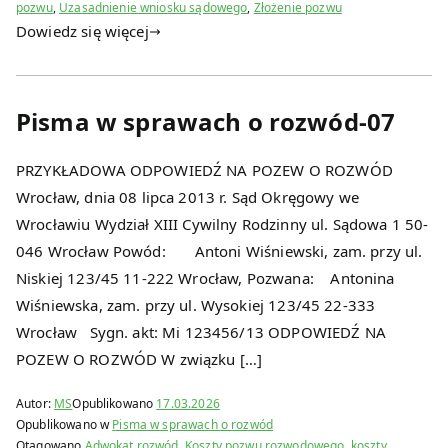
pozwu
,
Uzasadnienie wniosku sądowego
,
Złożenie pozwu
Dowiedz się więcej
Pisma w sprawach o rozwód-07
PRZYKŁADOWA ODPOWIEDŹ NA POZEW O ROZWÓD
Wrocław, dnia 08 lipca 2013 r. Sąd Okręgowy we
Wrocławiu Wydział XIII Cywilny Rodzinny ul. Sądowa 1 50-
046 Wrocław Powód: Antoni Wiśniewski, zam. przy ul.
Niskiej 123/45 11-222 Wrocław, Pozwana: Antonina
Wiśniewska, zam. przy ul. Wysokiej 123/45 22-333
Wrocław Sygn. akt: Mi 123456/13 ODPOWIEDŹ NA
POZEW O ROZWÓD W związku […]
Autor:
MS
Opublikowano
17.03.2026
Opublikowano w
Pisma w sprawach o rozwód
Otagowano
Adwokat rozwód
,
Koszty pozwu rozwodowego
,
koszty