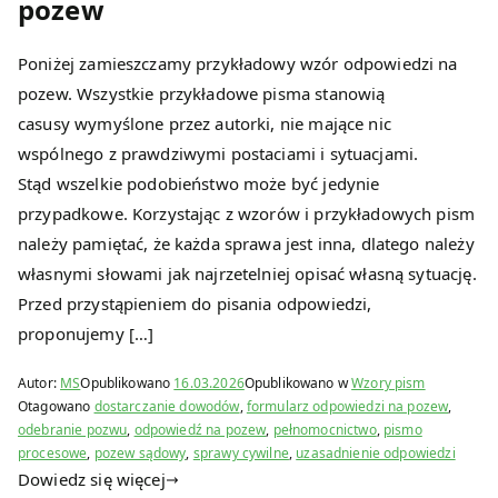
pozew
Poniżej zamieszczamy przykładowy wzór odpowiedzi na
pozew. Wszystkie przykładowe pisma stanowią
casusy wymyślone przez autorki, nie mające nic
wspólnego z prawdziwymi postaciami i sytuacjami.
Stąd wszelkie podobieństwo może być jedynie
przypadkowe. Korzystając z wzorów i przykładowych pism
należy pamiętać, że każda sprawa jest inna, dlatego należy
własnymi słowami jak najrzetelniej opisać własną sytuację.
Przed przystąpieniem do pisania odpowiedzi,
proponujemy […]
Autor:
MS
Opublikowano
16.03.2026
Opublikowano w
Wzory pism
Otagowano
dostarczanie dowodów
,
formularz odpowiedzi na pozew
,
odebranie pozwu
,
odpowiedź na pozew
,
pełnomocnictwo
,
pismo
procesowe
,
pozew sądowy
,
sprawy cywilne
,
uzasadnienie odpowiedzi
Dowiedz się więcej