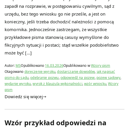
zapadł na rozprawie, w postępowaniu cywilnym, sąd z
urzędu, bez tego wniosku go nie prześle, a jest on
konieczny, jeśli trzeba dochodzić należności z pomocą
komornika. Jednocześnie zastrzegam, że wszystkie
przykładowe pisma stanowią casusy wymyślone do
fikcyjnych sytuacji i postaci; stąd wszelkie podobieństwo
może być […]
Autor:
MS
Opublikowano
16.03.2026
Opublikowano w
Wzory pism
Otagowano
doręczenie wyroku
,
dostarczanie dowodów
,
jak napisać
pismo do sądu
,
odebranie pozwu
,
odpowiedź na pozew
,
pozew sądowy
,
wydanie wyroku
,
wyrok z klauzulą wykonalności
,
wzór wniosku
,
Wzory
pism
Dowiedz się więcej
Wzór przykład odpowiedzi na