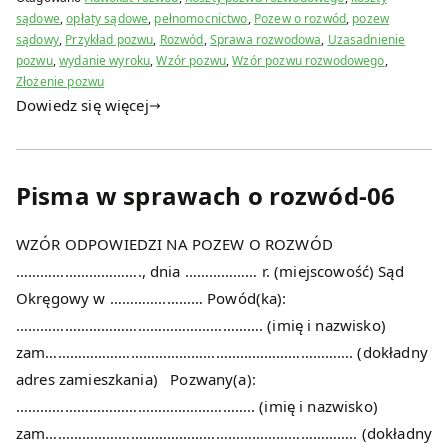
sądowe
,
opłaty sądowe
,
pełnomocnictwo
,
Pozew o rozwód
,
pozew
sądowy
,
Przykład pozwu
,
Rozwód
,
Sprawa rozwodowa
,
Uzasadnienie
pozwu
,
wydanie wyroku
,
Wzór pozwu
,
Wzór pozwu rozwodowego
,
Złożenie pozwu
Dowiedz się więcej
Pisma w sprawach o rozwód-06
WZÓR ODPOWIEDZI NA POZEW O ROZWÓD
…………………………., dnia ……………… r. (miejscowość) Sąd
Okręgowy w …………..……… Powód(ka):
……………………………………………………. (imię i nazwisko)
zam…………………………………………………………………. (dokładny
adres zamieszkania) Pozwany(a):
………………………………………………….. (imię i nazwisko)
zam………………………………………………………………….. (dokładny