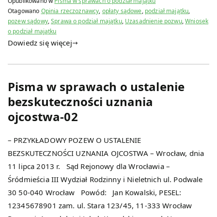
Opublikowano w
Pisma w sprawach o podział majątku
Otagowano
Opinia rzeczoznawcy
,
opłaty sądowe
,
podział majątku
,
pozew sądowy
,
Sprawa o podział majątku
,
Uzasadnienie pozwu
,
Wniosek
o podział majątku
Dowiedz się więcej
Pisma w sprawach o ustalenie
bezskuteczności uznania
ojcostwa-02
– PRZYKŁADOWY POZEW O USTALENIE
BEZSKUTECZNOŚCI UZNANIA OJCOSTWA – Wrocław, dnia
11 lipca 2013 r. Sąd Rejonowy dla Wrocławia –
Śródmieścia III Wydział Rodzinny i Nieletnich ul. Podwale
30 50-040 Wrocław Powód: Jan Kowalski, PESEL:
12345678901 zam. ul. Stara 123/45, 11-333 Wrocław