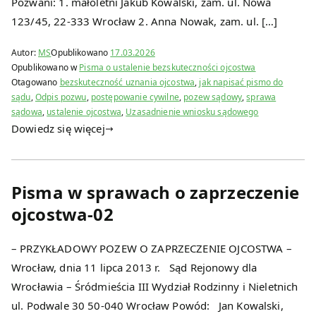
Pozwani: 1. małoletni Jakub Kowalski, zam. ul. Nowa
123/45, 22-333 Wrocław 2. Anna Nowak, zam. ul. […]
Autor:
MS
Opublikowano
17.03.2026
Opublikowano w
Pisma o ustalenie bezskuteczności ojcostwa
Otagowano
bezskuteczność uznania ojcostwa
,
jak napisać pismo do
sądu
,
Odpis pozwu
,
postępowanie cywilne
,
pozew sądowy
,
sprawa
sądowa
,
ustalenie ojcostwa
,
Uzasadnienie wniosku sądowego
Dowiedz się więcej
Pisma w sprawach o zaprzeczenie
ojcostwa-02
– PRZYKŁADOWY POZEW O ZAPRZECZENIE OJCOSTWA –
Wrocław, dnia 11 lipca 2013 r. Sąd Rejonowy dla
Wrocławia – Śródmieścia III Wydział Rodzinny i Nieletnich
ul. Podwale 30 50-040 Wrocław Powód: Jan Kowalski,