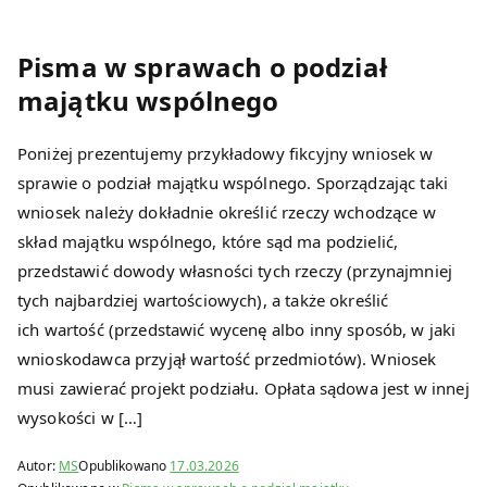
umow
Pisma w sprawach o podział
y,
majątku wspólnego
pozwy
Poniżej prezentujemy przykładowy fikcyjny wniosek w
sprawie o podział majątku wspólnego. Sporządzając taki
,
wniosek należy dokładnie określić rzeczy wchodzące w
skład majątku wspólnego, które sąd ma podzielić,
odwoł
przedstawić dowody własności tych rzeczy (przynajmniej
tych najbardziej wartościowych), a także określić
ania,
ich wartość (przedstawić wycenę albo inny sposób, w jaki
wnioskodawca przyjął wartość przedmiotów). Wniosek
formul
musi zawierać projekt podziału. Opłata sądowa jest w innej
wysokości w […]
arze.
Autor:
MS
Opublikowano
17.03.2026